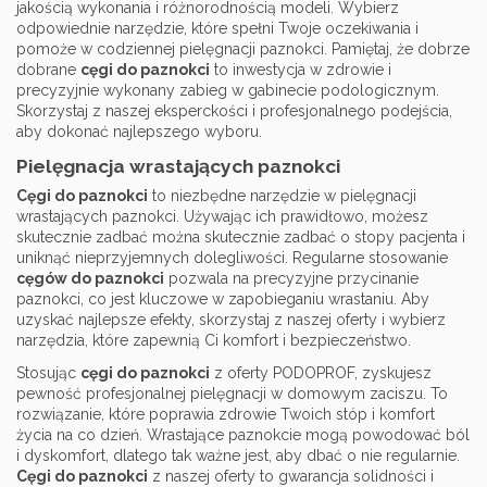
jakością wykonania i różnorodnością modeli. Wybierz
odpowiednie narzędzie, które spełni Twoje oczekiwania i
pomoże w codziennej pielęgnacji paznokci. Pamiętaj, że dobrze
dobrane
cęgi do paznokci
to inwestycja w zdrowie i
precyzyjnie wykonany zabieg w gabinecie podologicznym.
Skorzystaj z naszej eksperckości i profesjonalnego podejścia,
aby dokonać najlepszego wyboru.
Pielęgnacja wrastających paznokci
Cęgi do paznokci
to niezbędne narzędzie w pielęgnacji
wrastających paznokci. Używając ich prawidłowo, możesz
skutecznie zadbać można skutecznie zadbać o stopy pacjenta i
uniknąć nieprzyjemnych dolegliwości. Regularne stosowanie
cęgów do paznokci
pozwala na precyzyjne przycinanie
paznokci, co jest kluczowe w zapobieganiu wrastaniu. Aby
uzyskać najlepsze efekty, skorzystaj z naszej oferty i wybierz
narzędzia, które zapewnią Ci komfort i bezpieczeństwo.
Stosując
cęgi do paznokci
z oferty PODOPROF, zyskujesz
pewność profesjonalnej pielęgnacji w domowym zaciszu. To
rozwiązanie, które poprawia zdrowie Twoich stóp i komfort
życia na co dzień. Wrastające paznokcie mogą powodować ból
i dyskomfort, dlatego tak ważne jest, aby dbać o nie regularnie.
Cęgi do paznokci
z naszej oferty to gwarancja solidności i