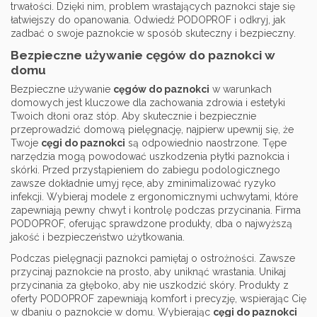
trwałości. Dzięki nim, problem wrastających paznokci staje się
łatwiejszy do opanowania. Odwiedź PODOPROF i odkryj, jak
zadbać o swoje paznokcie w sposób skuteczny i bezpieczny.
Bezpieczne używanie cęgów do paznokci w
domu
Bezpieczne używanie
cęgów do paznokci
w warunkach
domowych jest kluczowe dla zachowania zdrowia i estetyki
Twoich dłoni oraz stóp. Aby skutecznie i bezpiecznie
przeprowadzić domową pielęgnację, najpierw upewnij się, że
Twoje
cęgi do paznokci
są odpowiednio naostrzone. Tępe
narzędzia mogą powodować uszkodzenia płytki paznokcia i
skórki. Przed przystąpieniem do zabiegu podologicznego
zawsze dokładnie umyj ręce, aby zminimalizować ryzyko
infekcji. Wybieraj modele z ergonomicznymi uchwytami, które
zapewniają pewny chwyt i kontrolę podczas przycinania. Firma
PODOPROF, oferując sprawdzone produkty, dba o najwyższą
jakość i bezpieczeństwo użytkowania.
Podczas pielęgnacji paznokci pamiętaj o ostrożności. Zawsze
przycinaj paznokcie na prosto, aby uniknąć wrastania. Unikaj
przycinania za głęboko, aby nie uszkodzić skóry. Produkty z
oferty PODOPROF zapewniają komfort i precyzję, wspierając Cię
w dbaniu o paznokcie w domu. Wybierając
cęgi do paznokci