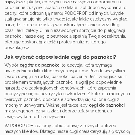
najwyższej jakości, co czyni nasze narzędzia odpornymi na
codzienne zużycie. Dbałość o detale i solidność wykonania to
cechy, które odróżniają markę PODOPROF od innych. Użycie
stali gwarantuje nie tylko trwałość, ale także estetyczny wygląd
narzędzi, które pozostają w doskonałym stanie przez długi
czas. Jeśli zależy Ci na niezawodnym sprzęcie do pielęgnacji
paznokci, nasze cęgi z pewnością spełnią Twoje oczekiwania,
oferując doskonałą jakość i profesjonalizm, którego
poszukujesz.
Jak wybrać odpowiednie cęgi do paznokci?
Wybór
cęgów do paznokci
to decyzja, która wymaga
uwzględnienia kilku kluczowych aspektów. Przede wszystkim
zwróć uwagę na rodzaj paznokci pacjenta. Jeśli zmagasz się z
problemem wrastających paznokci, sięgnij po odpowiednie
narzędzie o zaokrąglonych końcówkach, które zapewnią
precyzyjne cięcie bez ryzyka uszkodzeń. Z kolei dla mocnych i
twardych paznokci doskonale sprawdzą się solidne cęgi z
mocnym uchwytem. Ważne jest także, aby
cęgi do paznokci
miały ergonomiczny kształt i dobrze leżały w dłoni, co
zwiększy komfort ich używania.
W PODOPROF zdajemy sobie sprawę z różnych potrzeb
naszych klientów. Dlatego nasze cęgi charakteryzują się wysoką