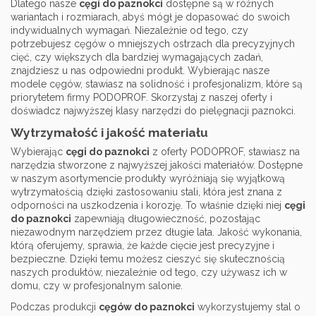
Dlatego nasze
cęgi do paznokci
dostępne są w różnych
wariantach i rozmiarach, abyś mógł je dopasować do swoich
indywidualnych wymagań. Niezależnie od tego, czy
potrzebujesz cęgów o mniejszych ostrzach dla precyzyjnych
cięć, czy większych dla bardziej wymagających zadań,
znajdziesz u nas odpowiedni produkt. Wybierając nasze
modele cęgów, stawiasz na solidność i profesjonalizm, które są
priorytetem firmy PODOPROF. Skorzystaj z naszej oferty i
doświadcz najwyższej klasy narzędzi do pielęgnacji paznokci.
Wytrzymałość i jakość materiału
Wybierając
cęgi do paznokci
z oferty PODOPROF, stawiasz na
narzędzia stworzone z najwyższej jakości materiałów. Dostępne
w naszym asortymencie produkty wyróżniają się wyjątkową
wytrzymałością dzięki zastosowaniu stali, która jest znana z
odporności na uszkodzenia i korozję. To właśnie dzięki niej
cęgi
do paznokci
zapewniają długowieczność, pozostając
niezawodnym narzędziem przez długie lata. Jakość wykonania,
którą oferujemy, sprawia, że każde cięcie jest precyzyjne i
bezpieczne. Dzięki temu możesz cieszyć się skutecznością
naszych produktów, niezależnie od tego, czy używasz ich w
domu, czy w profesjonalnym salonie.
Podczas produkcji
cęgów do paznokci
wykorzystujemy stal o