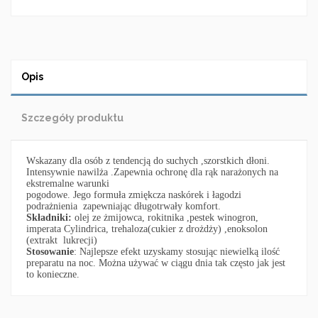
Opis
Szczegóły produktu
Wskazany dla osób z tendencją do suchych ,szorstkich dłoni.
Intensywnie nawilża .Zapewnia ochronę dla rąk narażonych na
ekstremalne warunki
pogodowe. Jego formuła zmiękcza naskórek i łagodzi
podrażnienia zapewniając długotrwały komfort.
Składniki:
olej ze żmijowca, rokitnika ,pestek winogron,
imperata Cylindrica, trehaloza(cukier z drożdży) ,enoksolon
(extrakt lukrecji)
Stosowanie
: Najlepsze efekt uzyskamy stosując niewielką ilość
preparatu na noc. Można używać w ciągu dnia tak często jak jest
to konieczne.