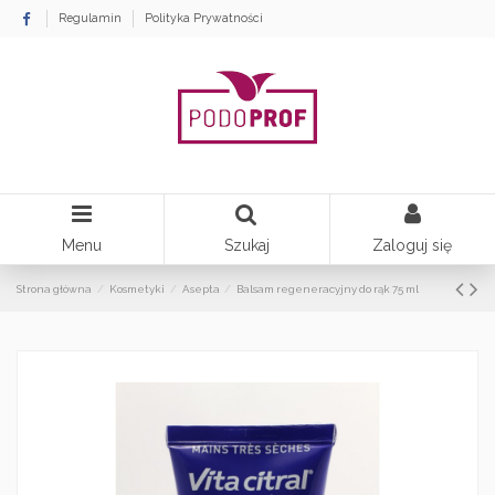
Regulamin
Polityka Prywatności
Menu
Szukaj
Zaloguj się
Strona główna
Kosmetyki
Asepta
Balsam regeneracyjny do rąk 75 ml