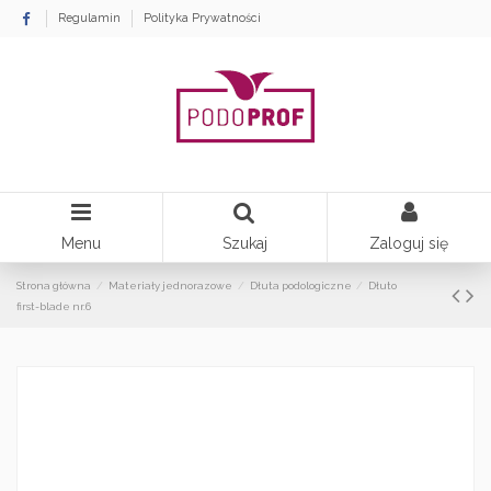
Regulamin
Polityka Prywatności
Menu
Szukaj
Zaloguj się
Strona główna
Materiały jednorazowe
Dłuta podologiczne
Dłuto
first-blade nr.6